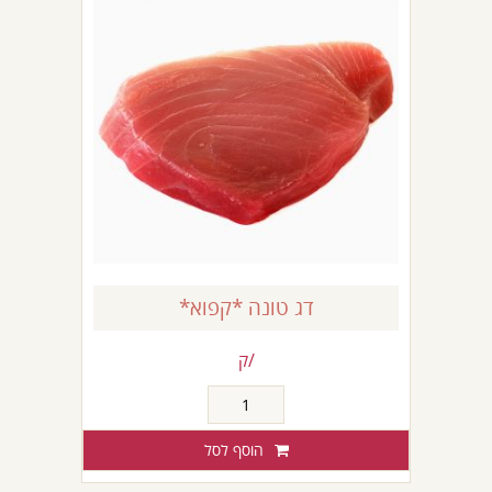
דג טונה *קפוא*
/ק
כמות
של
דג
הוסף לסל
טונה