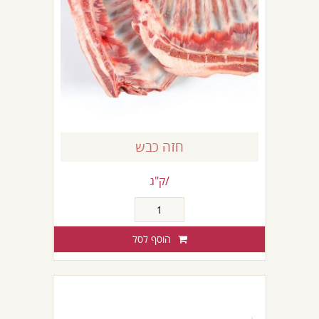
חזה כבש
/ק"ג
כמות
של
חזה
הוסף לסל
כבש