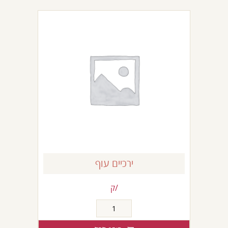
תפוגן
ירכיים עוף
/ק
כמות
של
ירכיים