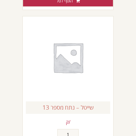
הוסף לסל
עוף
שייטל – נתח מספר 13
/ק
כמות