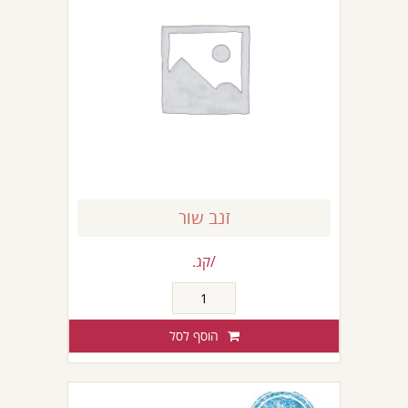
זנב שור
/קג.
כמות
של
זנב
הוסף לסל
שור