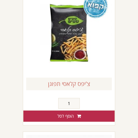
צ'יפס קלאסי תפוגן
כמות
של
צ'יפס
הוסף לסל
קלאסי
תפוגן