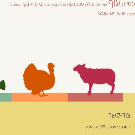
עוף
סטייק
פילה
פסטרמה
צלעות בקר
עוף הודו
פרגית
צוואר בקר
שווארמה
שיפודים
שניצל
שוקיים
צור-קשר
כתובת: לוינסקי 65, תל אביב