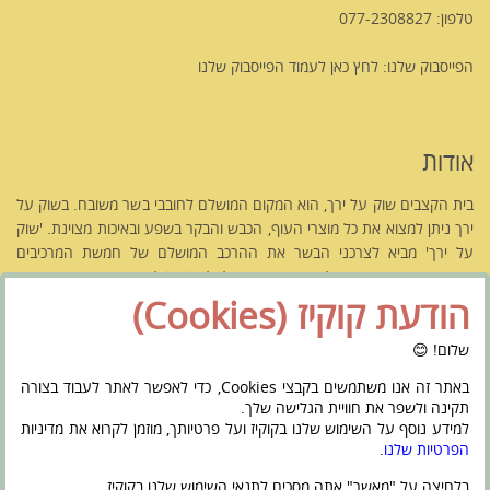
טלפון: 077-2308827
הפייסבוק שלנו:
לחץ כאן לעמוד הפייסבוק שלנו
אודות
בית הקצבים שוק על ירך, הוא המקום המושלם לחובבי בשר משובח. בשוק על
ירך ניתן למצוא את כל מוצרי העוף, הכבש והבקר בשפע ובאיכות מצוינת. 'שוק
על ירך' מביא לצרכני הבשר את ההרכב המושלם של חמשת המרכיבים
העיקריים המגדירים אטליז משובח בישראל.
לחץ כאן לקריאה נוספת אודותנו
הודעת קוקיז (Cookies)
שלום! 😊
באתר זה אנו משתמשים בקבצי Cookies, כדי לאפשר לאתר לעבוד בצורה
תקינה ולשפר את חוויית הגלישה שלך.
ראשי
מי אנחנו
חנות – בית הקצבים
Français
הצהרת נגישות
למידע נוסף על השימוש שלנו בקוקיז ועל פרטיותך, מוזמן לקרוא את מדיניות
מדיניות פרטיות
צור קשר
הפרטיות שלנו
.
בלחיצה על "מאשר" אתה מסכים לתנאי השימוש שלנו בקוקיז.