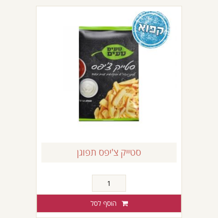
סטייק צ'יפס תפוגן
כמות
של
סטייק
הוסף לסל
צ'יפס