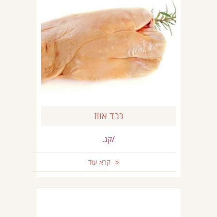
כבד אווז
/קג.
קרא עוד