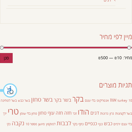
מיין לפי מחיר
מחיר:
₪10
—
₪500
סנן
תגיות מוצרים
בקר
בשר טחון
אווז
בשר בקר
10
turkey
אנטריקוט
בלי עצם
בשר כבש
בשר לטחינה
טרי
הודו
דגים
חזה
חזה עוף
טחון
בשר לקציצות
גרון
גרונות
זכר
טחון בלי שומן
ירך
לבבות
נקבה
כבש
כנפיים
בלי עצם
ירכיים
כנף
כתף בקר
למוקפץ
מיושן
מספר 10
נקי