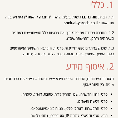
1. כללי
1.1.
חברת נווה גרינברג שיווק בע"מ
(להלן:
"החברה / האתר"
) היא מפעילה
את האתר:
shok-al-yarech.co.il
1.2. החברה מכבדת את פרטיותך ואת פרטיות כלל המשתמשים באתריה
ובשירותיה (להלן: "המשתמשים").
1.3. שימוש באתרים כפוף למדיניות פרטיות זו ולתנאי השימוש המפורסמים
בהם. המשך שימושך באתר מהווה הסכמה למדיניות זו ולעדכוניה.
2. איסוף מידע
במסגרת השירותים, החברה אוספת מידע אישי ומשתמש באמצעים טכנולוגיים
שונים. בין היתר ייאסף:
פרטי זיהוי והרשמה: שם, תאריך לידה, כתובת, דוא"ל, סיסמה.
פרטי רכישה ותשלום.
פרטי התקשרות: דוא"ל, טלפון, פנייה בצ'אט/וואטסאפ.
מידע טכני ודיגיטלי: כתובת IP, סוג דפדפן, נתוני גלישה.