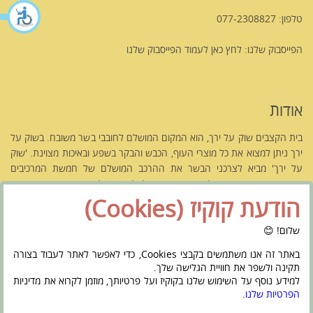
טלפון: 077-2308827
הפייסבוק שלנו:
לחץ כאן לעמוד הפייסבוק שלנו
אודות
בית הקצבים שוק על ירך, הוא המקום המושלם לחובבי בשר משובח. בשוק על
ירך ניתן למצוא את כל מוצרי העוף, הכבש והבקר בשפע ובאיכות מצוינת. 'שוק
על ירך' מביא לצרכני הבשר את ההרכב המושלם של חמשת המרכיבים
העיקריים המגדירים אטליז משובח בישראל.
לחץ כאן לקריאה נוספת אודותנו
הודעת קוקיז (Cookies)
שלום! 😊
באתר זה אנו משתמשים בקבצי Cookies, כדי לאפשר לאתר לעבוד בצורה
תקינה ולשפר את חוויית הגלישה שלך.
ראשי
מי אנחנו
חנות – בית הקצבים
Français
הצהרת נגישות
למידע נוסף על השימוש שלנו בקוקיז ועל פרטיותך, מוזמן לקרוא את מדיניות
מדיניות פרטיות
צור קשר
הפרטיות שלנו
.