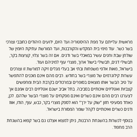
מראשית עלייתם על מפת ההיסטוריה ועד היום, ידועים היהודים כחובבי וצורכי
בשר כשר. עוד מימי בית המקדש והקורבנות, ועד המורשת עתיקת היומין של
שולחן שבת וחגים עשיר במאכלי בשר ודגים. אם זה בשר צלוי, קציצות בקר,
תבשילי דגים, תבשילי בישול ארוך, מוצרי עוף למיניהם ועוד.
בישראל, מאות אלפי משפחות ובתי אב בעלי מגלים זיקה למורשת זו וצורכים
עשרות קילוגרמים של מוצרי בשר בחודש. רבים מהם אינם מוכנים להתפשר
על טיב הבשר אותו מוצאים בסופרים ובמרכולים בקרבת הבית ומחפשים
קצביות ואטליזים איכותיים בסביבה. בתל אביב ישנם אטליזים רבים אמנם אך
לצערנו רבים מהם אינם כשרים ואינם מפקחים על מוצרי הבשר שלהם. לכן,
כאחד מסעיפי חזון "שוק על ירך" הוא לספק מוצרי בקר, כבש, עוף, הודו, אווז
ודגים כשרים ואיכותיים לקהל שומר המסורת בישראל.
בנוסף לכשרות בהשגחת הרבנות, ניתן למצוא אצלנו גם בשר קפוא בהשגחת
הרב מחפוד.