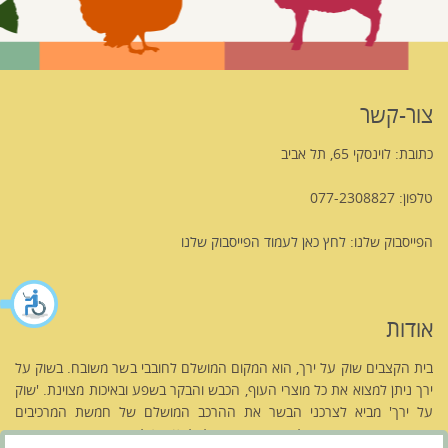
צור-קשר
כתובת: לוינסקי 65, תל אביב
טלפון: 077-2308827
הפייסבוק שלנו:
לחץ כאן לעמוד הפייסבוק שלנו
אודות
בית הקצבים שוק על ירך, הוא המקום המושלם לחובבי בשר משובח. בשוק על
ירך ניתן למצוא את כל מוצרי העוף, הכבש והבקר בשפע ובאיכות מצוינת. 'שוק
על ירך' מביא לצרכני הבשר את ההרכב המושלם של חמשת המרכיבים
העיקריים המגדירים אטליז משובח בישראל.
לחץ כאן לקריאה נוספת אודותנו