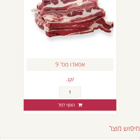
אסאדו מס' 9
/קג.
כמות
של
אסאדו
הוסף לסל
מס'
9
חיפוש מוצר