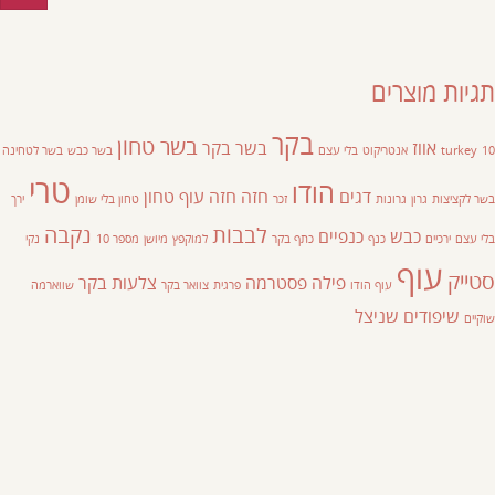
תגיות מוצרים
בקר
בשר טחון
אווז
בשר בקר
10
turkey
אנטריקוט
בלי עצם
בשר כבש
בשר לטחינה
טרי
הודו
דגים
חזה
חזה עוף
טחון
בשר לקציצות
גרון
גרונות
זכר
טחון בלי שומן
ירך
לבבות
נקבה
כבש
כנפיים
בלי עצם
ירכיים
כנף
כתף בקר
למוקפץ
מיושן
מספר 10
נקי
עוף
סטייק
פילה
פסטרמה
צלעות בקר
עוף הודו
פרגית
צוואר בקר
שווארמה
שיפודים
שניצל
שוקיים