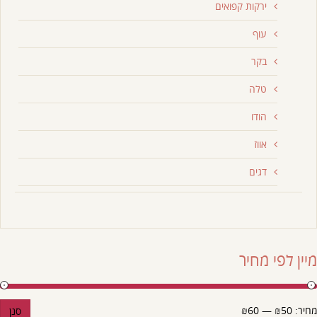
ירקות קפואים
עוף
בקר
טלה
הודו
אווז
דגים
מיין לפי מחיר
מחיר:
₪50
—
₪60
סנן