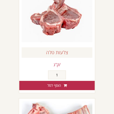
צלעות טלה
/ק"ג
כמות
של
צלעות
הוסף לסל
טלה