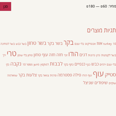
מחיר:
₪60
—
₪180
סנן
תגיות מוצרים
בקר
בשר טחון
אווז
בשר בקר
10
turkey
אנטריקוט
בלי עצם
בשר כבש
בשר לטחינה
טרי
הודו
דגים
חזה
חזה עוף
טחון
בשר לקציצות
גרון
גרונות
זכר
טחון בלי שומן
ירך
לבבות
נקבה
כבש
כנפיים
בלי עצם
ירכיים
כנף
כתף בקר
למוקפץ
מיושן
מספר 10
נקי
עוף
סטייק
פילה
פסטרמה
צלעות בקר
עוף הודו
פרגית
צוואר בקר
שווארמה
שיפודים
שניצל
שוקיים