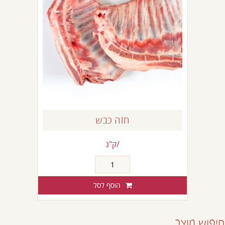
חזה כבש
/ק"ג
כמות
של
חזה
הוסף לסל
כבש
חיפוש מוצר