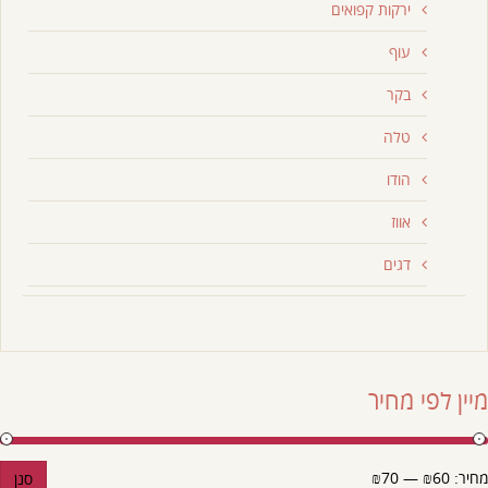
ירקות קפואים
עוף
בקר
טלה
הודו
אווז
דגים
מיין לפי מחיר
מחיר:
₪60
—
₪70
סנן