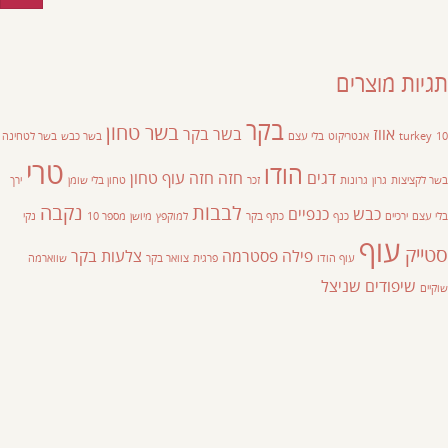
תגיות מוצרים
בקר
בשר טחון
אווז
בשר בקר
10
turkey
אנטריקוט
בלי עצם
בשר כבש
בשר לטחינה
טרי
הודו
דגים
חזה
חזה עוף
טחון
בשר לקציצות
גרון
גרונות
זכר
טחון בלי שומן
ירך
לבבות
נקבה
כבש
כנפיים
בלי עצם
ירכיים
כנף
כתף בקר
למוקפץ
מיושן
מספר 10
נקי
עוף
סטייק
פילה
פסטרמה
צלעות בקר
עוף הודו
פרגית
צוואר בקר
שווארמה
שיפודים
שניצל
שוקיים