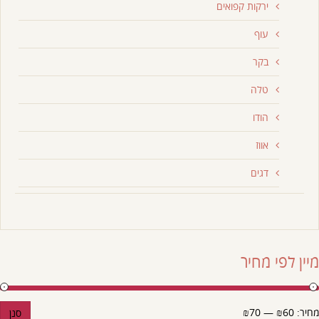
ירקות קפואים
עוף
בקר
טלה
הודו
אווז
דגים
מיין לפי מחיר
מחיר:
₪60
—
₪70
סנן