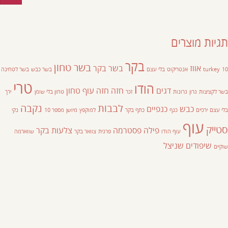
תגיות מוצרים
בקר
בשר טחון
אווז
בשר בקר
10
turkey
אנטריקוט
בלי עצם
בשר כבש
בשר לטחינה
טרי
הודו
דגים
חזה
חזה עוף
טחון
בשר לקציצות
גרון
גרונות
זכר
טחון בלי שומן
ירך
לבבות
נקבה
כבש
כנפיים
בלי עצם
ירכיים
כנף
כתף בקר
למוקפץ
מיושן
מספר 10
נקי
עוף
סטייק
פילה
פסטרמה
צלעות בקר
עוף הודו
פרגית
צוואר בקר
שווארמה
שיפודים
שניצל
שוקיים