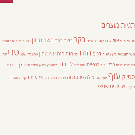
תגיות מוצרים
בקר
בשר טחון
אווז
בשר בקר
10
turkey
אנטריקוט
בלי עצם
בשר כבש
בשר לטחינה
טרי
הודו
דגים
חזה
חזה עוף
טחון
בשר לקציצות
גרון
גרונות
זכר
טחון בלי שומן
ירך
לבבות
נקבה
כבש
כנפיים
בלי עצם
ירכיים
כנף
כתף בקר
למוקפץ
מיושן
מספר 10
נקי
עוף
סטייק
פילה
פסטרמה
צלעות בקר
עוף הודו
פרגית
צוואר בקר
שווארמה
שיפודים
שניצל
שוקיים