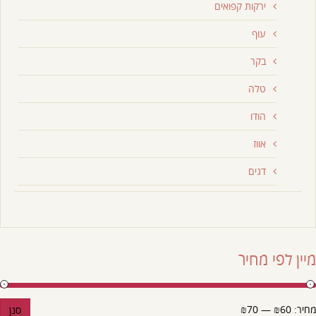
ירקות קפואים
עוף
בקר
טלה
הודו
אווז
דגים
מיין לפי מחיר
מחיר:
₪60
—
₪70
סנן