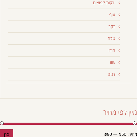
ירקות קפואים
עוף
בקר
טלה
הודו
אווז
דגים
מיין לפי מחיר
מחיר:
₪50
—
₪80
סנן