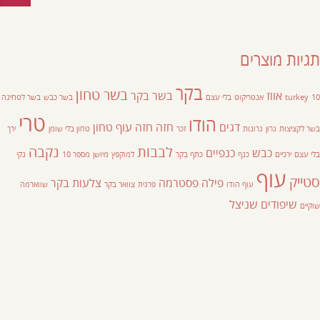
תגיות מוצרים
בקר
בשר טחון
אווז
בשר בקר
10
turkey
אנטריקוט
בלי עצם
בשר כבש
בשר לטחינה
טרי
הודו
דגים
חזה
חזה עוף
טחון
בשר לקציצות
גרון
גרונות
זכר
טחון בלי שומן
ירך
לבבות
נקבה
כבש
כנפיים
בלי עצם
ירכיים
כנף
כתף בקר
למוקפץ
מיושן
מספר 10
נקי
עוף
סטייק
פילה
פסטרמה
צלעות בקר
עוף הודו
פרגית
צוואר בקר
שווארמה
שיפודים
שניצל
שוקיים