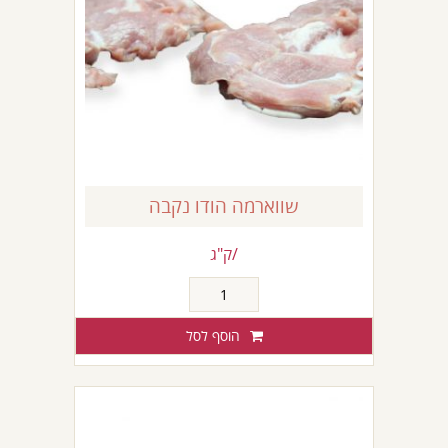
שווארמה הודו נקבה
/ק"ג
כמות
של
שווארמה
הוסף לסל
הודו
נקבה