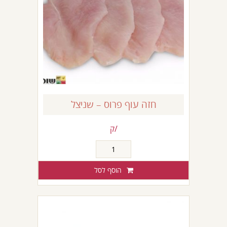
חזה עוף פרוס – שניצל
/ק
כמות
של
חזה
הוסף לסל
עוף
פרוס
-
שניצל