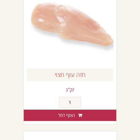
חזה עוף חצוי
/ק"ג
כמות
של
חזה
הוסף לסל
עוף
חצוי