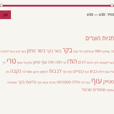
מחיר:
₪30
—
₪50
סנן
תגיות מוצרים
בקר
בשר טחון
אווז
בשר בקר
10
turkey
אנטריקוט
בלי עצם
בשר כבש
בשר לטחינה
טרי
הודו
דגים
חזה
חזה עוף
טחון
בשר לקציצות
גרון
גרונות
זכר
טחון בלי שומן
ירך
לבבות
נקבה
כבש
כנפיים
בלי עצם
ירכיים
כנף
כתף בקר
למוקפץ
מיושן
מספר 10
נקי
עוף
סטייק
פילה
פסטרמה
צלעות בקר
עוף הודו
פרגית
צוואר בקר
שווארמה
שיפודים
שניצל
שוקיים