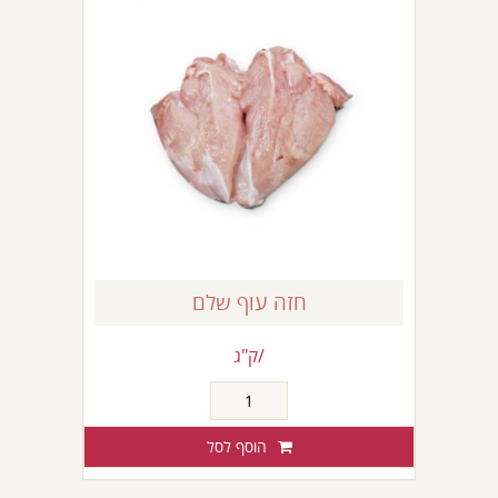
חזה עוף שלם
/ק"ג
כמות
של
חזה
הוסף לסל
עוף
שלם