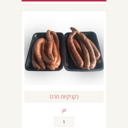
-
בשר
מספר
11
נקניקיות מרגז
/ק
כמות
של