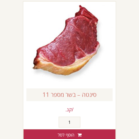
סינטה – בשר מספר 11
/קג.
כמות
של
סינטה
הוסף לסל