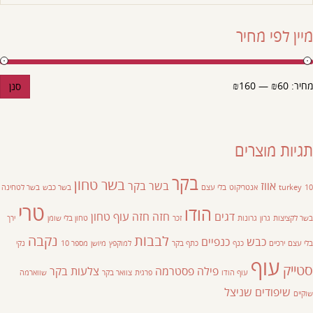
מיין לפי מחיר
מחיר:
₪60
—
₪160
סנן
תגיות מוצרים
בקר
בשר טחון
אווז
בשר בקר
10
turkey
אנטריקוט
בלי עצם
בשר כבש
בשר לטחינה
טרי
הודו
דגים
חזה
חזה עוף
טחון
בשר לקציצות
גרון
גרונות
זכר
טחון בלי שומן
ירך
לבבות
נקבה
כבש
כנפיים
בלי עצם
ירכיים
כנף
כתף בקר
למוקפץ
מיושן
מספר 10
נקי
עוף
סטייק
פילה
פסטרמה
צלעות בקר
עוף הודו
פרגית
צוואר בקר
שווארמה
שיפודים
שניצל
שוקיים