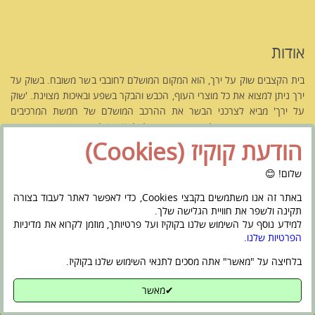
אודות
בית הקצבים שוק על ירך, הוא המקום המושלם לחובבי בשר משובח. בשוק על
ירך ניתן למצוא את כל מוצרי העוף, הכבש והבקר בשפע ובאיכות מצוינת. 'שוק
על ירך' מביא לצרכני הבשר את ההרכב המושלם של חמשת המרכיבים
העיקריים המגדירים אטליז משובח בישראל.
לחץ כאן לקריאה נוספת אודותנו
הודעת קוקיז (Cookies)
שלום! 😊
באתר זה אנו משתמשים בקבצי Cookies, כדי לאפשר לאתר לעבוד בצורה
תקינה ולשפר את חוויית הגלישה שלך.
ראשי
מי אנחנו
חנות – בית הקצבים
Français
הצהרת נגישות
למידע נוסף על השימוש שלנו בקוקיז ועל פרטיותך, מוזמן לקרוא את מדיניות
מדיניות פרטיות
צור קשר
הפרטיות שלנו
.
בלחיצה על "מאשר" אתה מסכים לתנאי השימוש שלנו בקוקיז.
כל הזכויות שמורות ל
שוק על ירך
2020.
✔מאשר
בניית אתרים ושיווק דיגיטלי