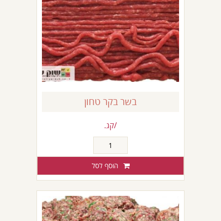
בשר בקר טחון
/קג.
כמות
של
בשר
הוסף לסל
בקר
טחון