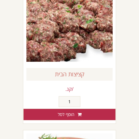
קציצות הבית
/קג.
כמות
של
קציצות
הוסף לסל
הבית