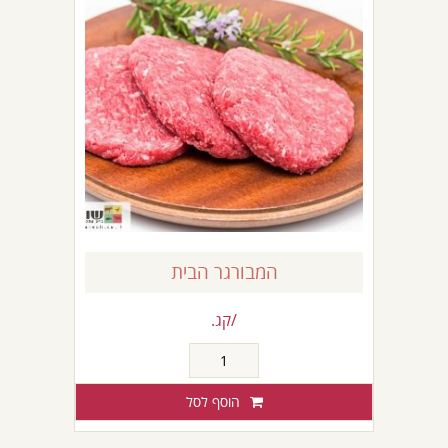
המבורגר הבית
/קג.
כמות
של
המבורגר
הוסף לסל
הבית